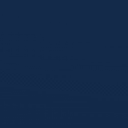
更稳地跟上比赛节奏
直播观看、实时比分和进程信息相互配合，让比赛变化更容易
被及时捕捉。
3
更从容地延续观赛习惯
无法实时观看时，可通过回放与后续内容继续跟进，不必因为
错过直播而断掉整场关注。
获取App观看体验
为什么持续观看用户更看重综合体验
真正决定留存的，往往不是单场比赛，而是长期使用时是否足
够方便、稳定与可信。对于经常关注联赛、杯赛和重点对决的
用户来说，长期体验比一次点击更重要。