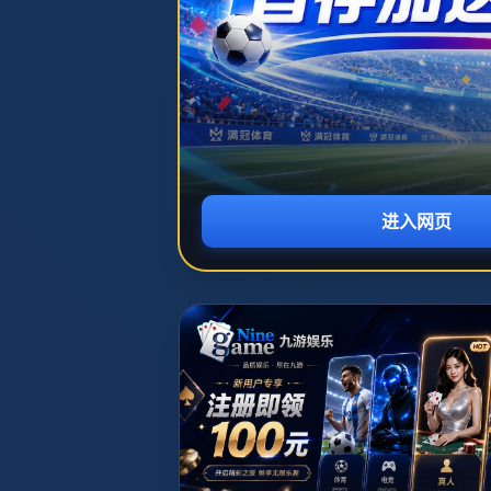
赛事直播
App下载
帮助中心
进入直播
下载App
打开菜单