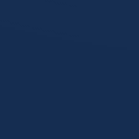
热门赛事直播
足球、篮球及多类热门赛事持续更新，重要场次不易错过，开
赛前后都能保持更高的观看效率。
实时比分数据
比分、赛程与比赛动态紧密衔接，适合同时关注多场赛事的球
迷快速判断局势变化。
全终端覆盖
通勤路上用手机，办公室切到电脑，回家继续平板观看，观赛
习惯更灵活，体验更连贯。
赛后回放点播