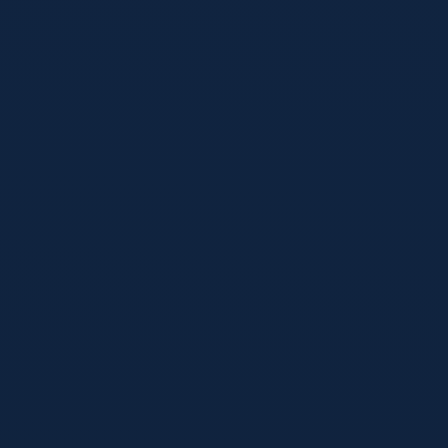
多久、每个阶段怎么衔接，这篇时间轴会帮你一眼看明白。我
们还会结合以往世界杯经验，告诉你重要比赛通常更可能安排
在一天中的哪个时段。
继续阅读
体育
2026世界杯小组赛美加墨实时比分：赛程总览、出
线悬念与关键球员一文看尽
美加墨三国多座城市同步开踢，比分变化、进球时间轴和小组
排名每天都在刷新。本文把赛程总览、实时比分入口与出线形
势整合到一起，帮你快速抓住每一场小组赛的核心看点。
继续阅读
科技
同样是2026世界杯小组赛北美高清直播，为什么有
的平台像亲临现场，有的却卡成“慢动作”？
一场看起来“更清晰、更顺滑”的直播，背后往往不是运气，而
是分辨率、编码、HDR、高帧率、CDN与多机位系统共同作