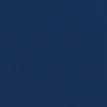
高清赛事直播 · 实时比分 · 多端同步观看
用更流畅、更清晰、更省心的方式观看热
门体育赛事
星空体育直播专注服务中国大陆球迷，覆盖足球、篮球、综合
赛事等热门内容，提供高清直播、赛事回放、赛程信息与实时
数据更新，让每一次观赛都更接近现场节奏。
立即进入赛事直播
下载官方App
高清画质