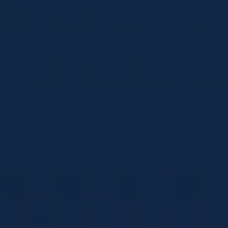
适合哪些用户选择
经常追联赛与焦点战的球迷
希望把直播、比分、赛程和回看放在一个更顺手的观看环境
里。
工作节奏快的上班族
需要利用碎片时间关注赛况，并在错过时及时补看关键内容。
重视移动端体验的用户
希望从通勤到居家都能自然切换设备，不被固定场景限制。
追求长期稳定使用的人群
更看重官方来源、清晰服务和持续可用性，而不是短期、零散
的观看入口。
常见顾虑，真正影响的是能否长期放心使