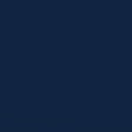
有价值。无论是赛前看点、赛中焦点还是赛后回顾，持续内容
更新都是专业平台的重要组成部分。
查看更多赛事内容
旅游攻略
2026世界杯开幕时间全梳理：抓住黄金观赛窗口，
少花冤枉钱少走冤枉路
如果你准备赴现场看球，这篇文章会把2026世界杯开幕阶段与
重点比赛的时间线、城市节奏和出行高峰放在一起看。用时间
维度提前规划机票、酒店和跨城移动，往往能省下最关键的一
笔。
继续阅读
体育
2026世界杯开幕时间什么时候结束？一张时间轴看
懂从开幕式到决赛的完整节奏
如果你只想快速弄清楚2026世界杯从开幕式到决赛大概要持续