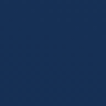
更清楚地捕捉攻防细节、关键瞬间与比赛节奏变化。
低延迟切换
多线路观看体验更稳定，比赛关键时刻不断档。
多端同步
手机、平板与电脑端灵活切换，随时延续观赛状态。