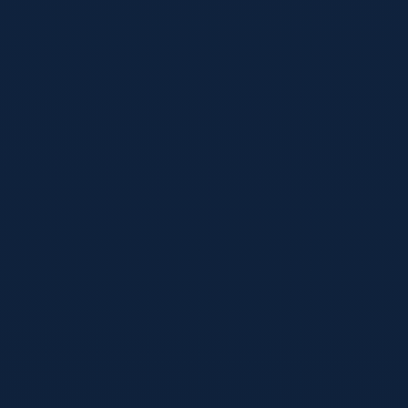
面向中国大陆用户的体育赛事高清直播与回放平台，提供实时
比分、赛程信息与多端观看服务。
北京星空体育直播科技有限公司
京ICP备20240123号-1
客服热线：
+86-010-85901234
联系邮箱：
support@xk-liveofficial.com