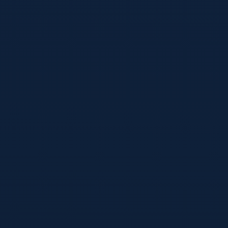
英超体育
意甲投注与战术网
英超直播平台
6T体育
星空娱乐官方网站
半岛体育官方APP下载中心
Ledong Sports Official
欧宝体育平台
3x3篮球
zh-en-haobotiyu.com
© 2026 XK Sports Live Official. 保留所有权利。
首页
赛事直播
App下载
帮助中心