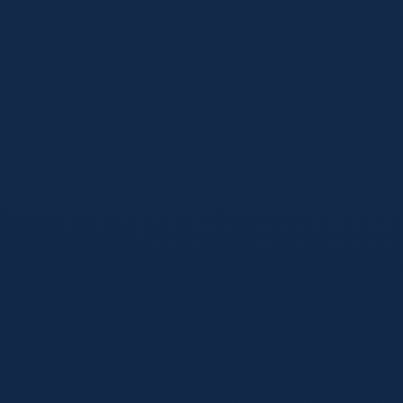
效率更高
直播、赛程、比分与回放集中管理，减少在多个平台之间来回
切换，让时间花在观赛本身。
体验更稳定
面向多设备、多时段的观看场景进行优化，尽可能兼顾清晰
度、连贯性与打开速度。
选择更自由
直播时看即时进展，错过后看完整回放，根据个人作息和赛事
偏好灵活安排观赛方式。
品牌价值与信任基础
让观赛体验更可靠，也让每一次选择更安
心
选择体育直播平台时，用户通常会评估三个问题：能否持续使